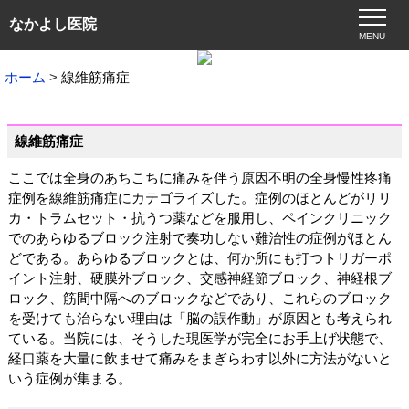
なかよし医院
MENU
ホーム
線維筋痛症
線維筋痛症
ここでは全身のあちこちに痛みを伴う原因不明の全身慢性疼痛
症例を線維筋痛症にカテゴライズした。症例のほとんどがリリ
カ・トラムセット・抗うつ薬などを服用し、ペインクリニック
でのあらゆるブロック注射で奏功しない難治性の症例がほとん
どである。あらゆるブロックとは、何か所にも打つトリガーポ
イント注射、硬膜外ブロック、交感神経節ブロック、神経根ブ
ロック、筋間中隔へのブロックなどであり、これらのブロック
を受けても治らない理由は「脳の誤作動」が原因とも考えられ
ている。当院には、そうした現医学が完全にお手上げ状態で、
経口薬を大量に飲ませて痛みをまぎらわす以外に方法がないと
いう症例が集まる。