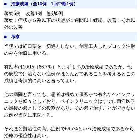
■ 治療成績（全16例 1回中断1例）
著効6例 改善4例 無効5例
著効：症状が５割以下の状態が１週間以上継続、改善：それ以
外の改善
■ 考察
当院では経口薬を一切処方しない。創意工夫したブロック注射
のみを治療に用いる。
有効率は10/15（66.7％）とまずまずの治療成績であるが、他
の病院では治らない症例がほとんどであることを考えるとこの
成績は奇蹟的に高いと言ってよい。
他の病院と言っても、患者は極めて優秀かつ有名なペインクリ
ニックを転々としており、ペインクリニックはすでに西洋医学
の最後の砦としての役割があり、その砦で治すことができない
症例が当院に来院する。
それほど難治性の高い症例で66.7%という治療成績であるから
治療の優位性は高い。