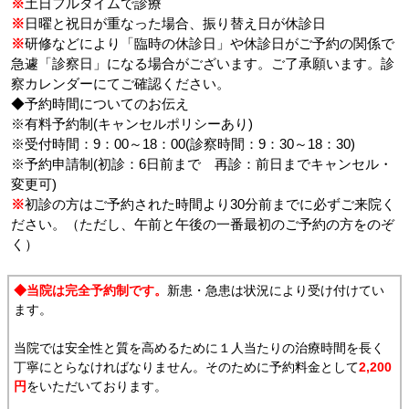
※
土日フルタイムで診療
※
日曜と祝日が重なった場合、振り替え日が休診日
※
研修などにより「臨時の休診日」や休診日がご予約の関係で
急遽「診察日」になる場合がございます。ご了承願います。診
察カレンダーにてご確認ください。
◆予約時間についてのお伝え
※有料予約制(キャンセルポリシーあり)
※受付時間：9：00～18：00(診察時間：9：30～18：30)
※予約申請制(初診：6日前まで 再診：前日までキャンセル・
変更可)
※
初診の方はご予約された時間より30分前までに必ずご来院く
ださい。（ただし、午前と午後の一番最初のご予約の方をのぞ
く）
◆当院は完全予約制です。
新患・急患は状況により受け付けてい
ます。
当院では安全性と質を高めるために１人当たりの治療時間を長く
丁寧にとらなければなりません。そのために予約料金として
2,200
円
をいただいております。