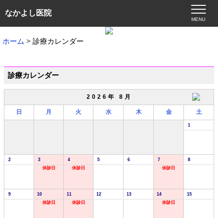
なかよし医院
MENU
ホーム
診療カレンダー
診療カレンダー
2026年 8月
日
月
火
水
木
金
土
1
2
3
4
5
6
7
8
休診日
休診日
休診日
9
10
11
12
13
14
15
休診日
休診日
休診日