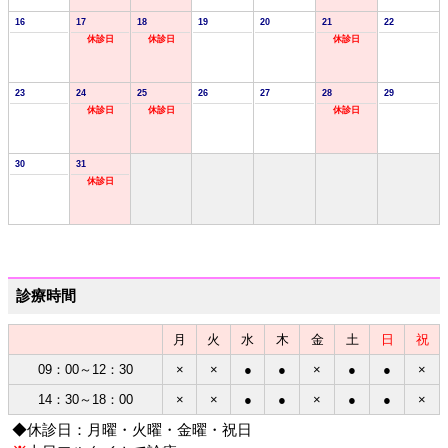
16
17
18
19
20
21
22
休診日
休診日
休診日
23
24
25
26
27
28
29
休診日
休診日
休診日
30
31
休診日
診療時間
月
火
水
木
金
土
日
祝
09：00～12：30
×
×
●
●
×
●
●
×
14：30～18：00
×
×
●
●
×
●
●
×
◆休診日：月曜・火曜・金曜・祝日